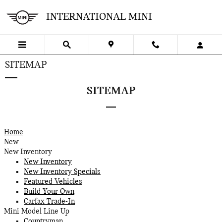
Skip to main content
INTERNATIONAL MINI
SITEMAP
SITEMAP
Home
New
New Inventory
New Inventory
New Inventory Specials
Featured Vehicles
Build Your Own
Carfax Trade-In
Mini Model Line Up
Countryman